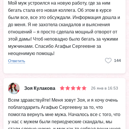
Мой муж устроился на новую работу, где за ним
бегать стала его новая коллега. Об этом в курсе
были все, все это обсуждали. Информация дошла и
до меня. Я не захотела скандалов и выяснения
отношений – я просто сделала мощный отворот от
этой дамы! Чтоб неповадно было бегать за чужими
мужчинами. Спасибо Агафьи Сергеевне за
неоценимую помощь!
144
Ответить
Зоя Кулакова
26 янв в 16:53
Всем здравствуйте! Меня зовут Зоя, и я хочу очень
поблагодарить Агафью Сергеевну за то, что
помогла вернуть мне мужа. Началось все с того, что
у нас с мужем были периодческие скандалы, мы
стали словно чужие, и муж как-то собрал вещи ушел