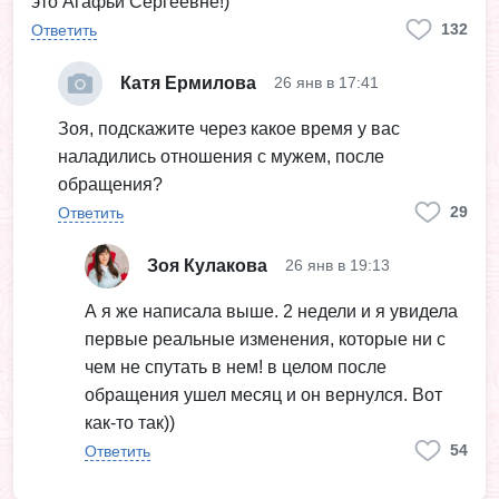
это Агафьи Сергеевне!)
132
Ответить
Катя Ермилова
26 янв в 17:41
Зоя, подскажите через какое время у вас
наладились отношения с мужем, после
обращения?
29
Ответить
Зоя Кулакова
26 янв в 19:13
А я же написала выше. 2 недели и я увидела
первые реальные изменения, которые ни с
чем не спутать в нем! в целом после
обращения ушел месяц и он вернулся. Вот
как-то так))
54
Ответить