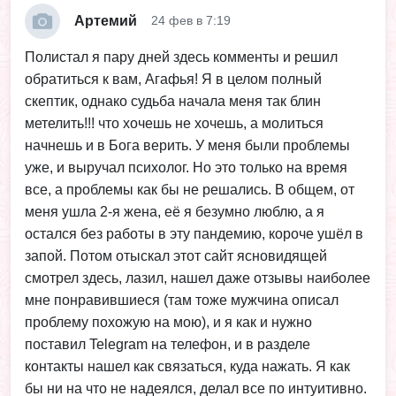
Артемий
24 фев в 7:19
Полистал я пару дней здесь комменты и решил
обратиться к вам, Агафья! Я в целом полный
скептик, однако судьба начала меня так блин
метелить!!! что хочешь не хочешь, а молиться
начнешь и в Бога верить. У меня были проблемы
уже, и выручал психолог. Но это только на время
все, а проблемы как бы не решались. В общем, от
меня ушла 2-я жена, её я безумно люблю, а я
остался без работы в эту пандемию, короче ушёл в
запой. Потом отыскал этот сайт ясновидящей
смотрел здесь, лазил, нашел даже отзывы наиболее
мне понравившиеся (там тоже мужчина описал
проблему похожую на мою), и я как и нужно
поставил Telegram на телефон, и в разделе
контакты нашел как связаться, куда нажать. Я как
бы ни на что не надеялся, делал все по интуитивно.