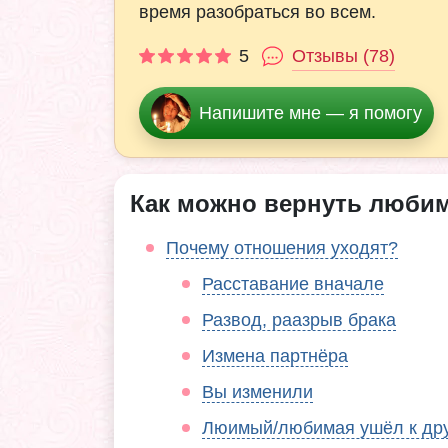
время разобраться во всем.
5
Отзывы (78)
Напишите мне — я помогу
Как можно вернуть любим
Почему отношения уходят?
Расставание вначале
Развод, раазрыв брака
Измена партнёра
Вы изменили
Люимый/любимая ушёл к др