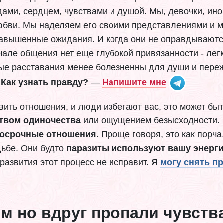
дами, сердцем, чувствами и душой. Мы, девочки, ин
юбви. Мы наделяем его своими представлениями и м
 завышенные ожидания. И когда они не оправдываютс
але общения нет еще глубокой привязанности - легко
ые расставания менее болезненны для души и переж
.
Как узнать правду?
—
Напишите мне
вить отношения, и люди избегают вас, это может бы
твом одиночества
или ощущением безысходности. 
госрочные отношения
. Проще говоря, это как порч
удьбе. Они будто
паразиты используют вашу энерг
развития этот процесс не исправит.
Я
могу снять п
м но вдруг пропали чувств