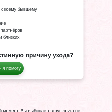
к своему бывшему
рие
 партнёров
и близких
истинную причину ухода?
 я помогу
 момент. Вы выбираете друг друга не