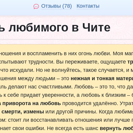
Отзывы (78)
Контакты
ь любимого в Чите
ношения и воспламенить в них огонь любви. Моя маг
испытывают трудности. Вы переживаете, ощущаете
тр
 что исхудали. Но не волнуйтесь, такое случается, 
ношения между людьми – это
нежная и тонкая матер
иль делают нас счастливыми. Любовь – это то, что д
ь к себе придает уверенности, а любовь к близким –
а приворота на любовь
проводится удалённо. Утра
, смерти, измены
или другой причины. Когда любимый
ом: стоит ли восстанавливать отношения или лучше 
нает свои ошибки. Не всегда есть шанс
вернуть лю