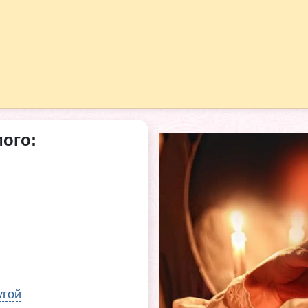
ого:
угой