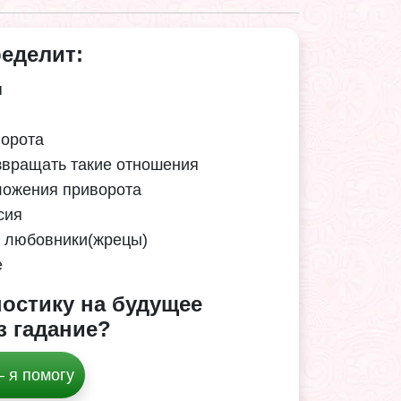
еделит:
я
ворота
звращать такие отношения
ложения приворота
сия
 любовники(жрецы)
е
остику на будущее
з гадание?
 я помогу