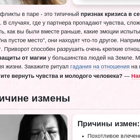
нфликты в паре - это типичный
признак кризиса в 
. В случаях, где у партнера пропадают чувства, сло
ть, как вы были вместе раньше, какие эмоции испыт
на пустое место", они находят что-то другое. Напр
т
. Приворот способен разрушить очень крепкие отнош
 защиты от магии
у большинства людей на Земле. М
ия жизни. Закажите ритуал
гадания на отношения
на 
ите вернуть чувства и молодого человека?
—
На
ричине измены
Причины измен:
Похотливое влечен