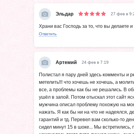
Эльдар
27 фев в 9:
Храни вас Господь за то, что вы делаете и 
Ответить
Артемий
24 фев в 7:19
Полистал я пару дней здесь комменты и ре
метелить!!! что хочешь не хочешь, а моли
все, а проблемы как бы не решались. В об
ушёл в запой. Потом отыскал этот сайт я
мужчина описал проблему похожую на мою),
нажать. Я как бы ни на что не надеялся, 
гарантий и тд. Перевел вам сколько-то де
сидел минут 15 в шоке... Мы встретились, 