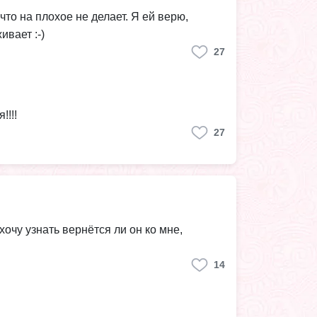
что на плохое не делает. Я ей верю,
вает :-)
27
!!!!
27
хочу узнать вернëтся ли он ко мне,
14