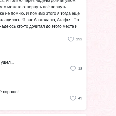
сь. Я только через неделю догнал умом,
 что можете отвернуть всё вернуть
уже не помню. И помимо этого я тогда еще
 наладилось. Я вас благодарю, Агафья. По
адеюсь кто-то дочитал до этого места и
152
ушел...
18
сё хорошо!
49