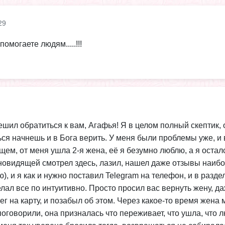
29
помогаете людям.....!!!
шил обратиться к вам, Агафья! Я в целом полный скептик, 
ться начнешь и в Бога верить. У меня были проблемы уже, и
щем, от меня ушла 2-я жена, её я безумно люблю, а я остал
сновидящей смотрел здесь, лазил, нашел даже отзывы наиб
 и я как и нужно поставил Telegram на телефон, и в раздел
делал все по интуитивно. Просто просил вас вернуть жену, д
нег на карту, и позабыл об этом. Через какое-то время жена
поговорили, она призналась что переживает, что ушла, что л