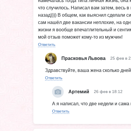
намечалась тогда типа личная жизнь, она 
что случилось. Написал вам затем, весь в
назад)))) В общем, как выяснил сделали си
сам нашёл две вакансии неплохие, на одну
жизни я вообще впечатлительный и сентиме
мой отзыв поможет кому-то из мужчин!
Ответить
Прасковья Львова
25 фев в 2
Здравствуйте, ваша жена сколько дней
Ответить
Артемий
26 фев в 18:12
А я написал, что две недели и сам
Ответить