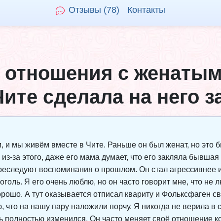
Отзывы (78)
Контакты
 отношения с женатым
ите сделала на него за
, и мы живём вместе в Чите. Раньше он был женат, но это бы
 из-за этого, даже его мама думает, что его закляла бывша
преследуют воспоминания о прошлом. Он стал агрессивнее и 
голь. Я его очень люблю, но он часто говорит мне, что не л
хорошо. А тут оказывается отписал квариту и Фольксфаген с
аю, что на нашу пару наложили порчу. Я никогда не верила в
ь полностью изменился. Он часто меняет своё отношение ко 