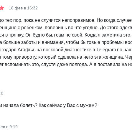
18 фев в 16:32
о тех пор, пока не случится непоправимое. Но когда случа
женщине с ребенком, поверишь во что угодно. До этого аде
в тряпку. Он будто был сам не свой. Когда я заметила это,
ла больше заботы и внимания, чтобы бытовые проблемы во
агодаря Агафьи, на восковой диагностике в Telegram по н
й тому привороту, который сделала на него эта женщина. Че
ет вспоминать это, спустя даже полгода. А я поставила на 
40
ли начала болеть? Как сейчас у Вас с мужем?
ев в 9:19