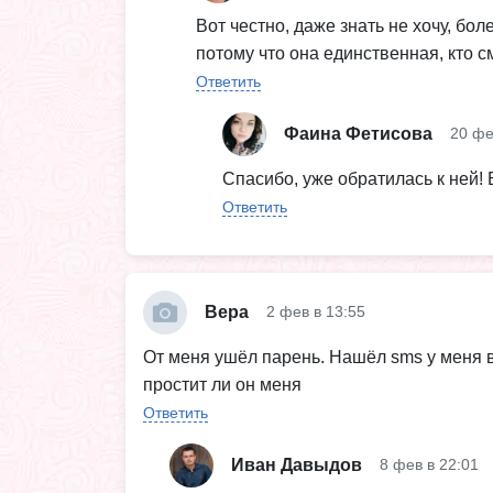
Вот честно, даже знать не хочу, бо
потому что она единственная, кто с
Ответить
Фаина Фетисова
20 фе
Спасибо, уже обратилась к ней! 
Ответить
Вера
2 фев в 13:55
От меня ушёл парень. Нашëл sms у меня в 
простит ли он меня
Ответить
Иван Давыдов
8 фев в 22:01