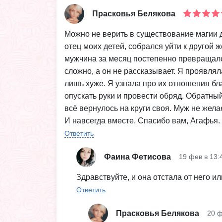
Прасковья Белякова
Можно не верить в существование магии д
отец моих детей, собрался уйти к другой 
мужчина за месяц постепенно превращался 
сложно, а он не рассказывает. Я проявля
лишь хуже. Я узнала про их отношения бл
опускать руки и провести обряд. Обратны
всё вернулось на круги своя. Муж не жела
И навсегда вместе. Спасибо вам, Агафья.
Ответить
Фаина Фетисова
19 фев в 13:
Здравствуйте, и она отстала от него и
Ответить
Прасковья Белякова
20 ф