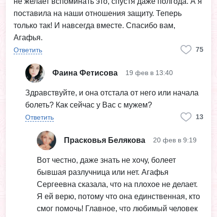
не желает вспоминать это, спустя даже полгода. А я
поставила на наши отношения защиту. Теперь
только так! И навсегда вместе. Спасибо вам,
Агафья.
75
Ответить
Фаина Фетисова
19 фев в 13:40
Здравствуйте, и она отстала от него или начала
болеть? Как сейчас у Вас с мужем?
13
Ответить
Прасковья Белякова
20 фев в 9:19
Вот честно, даже знать не хочу, болеет
бывшая разлучница или нет. Агафья
Сергеевна сказала, что на плохое не делает.
Я ей верю, потому что она единственная, кто
смог помочь! Главное, что любимый человек