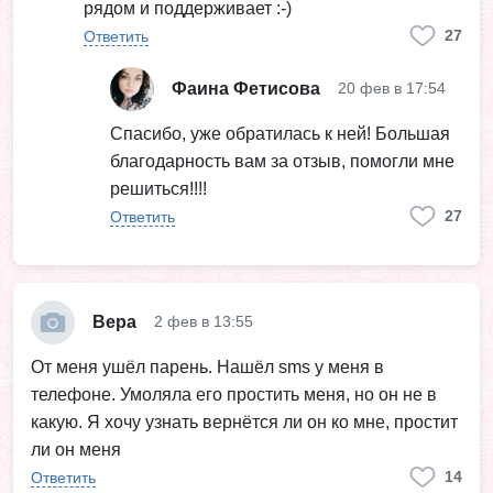
рядом и поддерживает :-)
27
Ответить
Фаина Фетисова
20 фев в 17:54
Спасибо, уже обратилась к ней! Большая
благодарность вам за отзыв, помогли мне
решиться!!!!
27
Ответить
Вера
2 фев в 13:55
От меня ушёл парень. Нашëл sms у меня в
телефоне. Умоляла его простить меня, но он не в
какую. Я хочу узнать вернëтся ли он ко мне, простит
ли он меня
14
Ответить